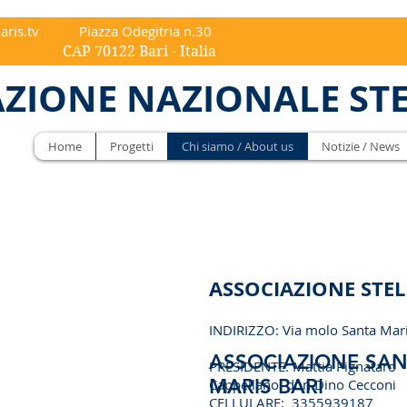
aris.tv
Piazza Odegitria n.30
ri - Italia
ZIONE NAZIONALE ST
Home
Progetti
Chi siamo / About us
Notizie / News
ASSOCIAZIONE STE
INDIRIZZO: Via molo Santa Mar
ASSOCIAZIONE SAN
PRESIDENTE: Mattia Pignataro
MARIS BARI
Cappellano: don Dino Cecconi
CELLULARE: 3355939187