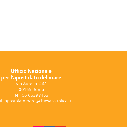
Ufficio Nazionale
per l'apostolato del mare
Via Aurelia, 468
00165 Roma
Tel. 06 66398453
il:
apostolatomare@chiesacattolica.it