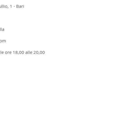
lio, 1 - Bari
la
com
le ore 18,00 alle 20,00