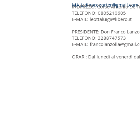
MAIL:
dinoreporter@gmail.com
INDIRIZZO: Corso Antonio De Tul
TELEFONO: 0805210605
E-MAIL:
leottaluigi@libero.it
PRESIDENTE: Don Franco Lanzol
TELEFONO: 3288747573
E-MAIL:
francolanzolla@gmail.
ORARI: Dal lunedì al venerdì dal