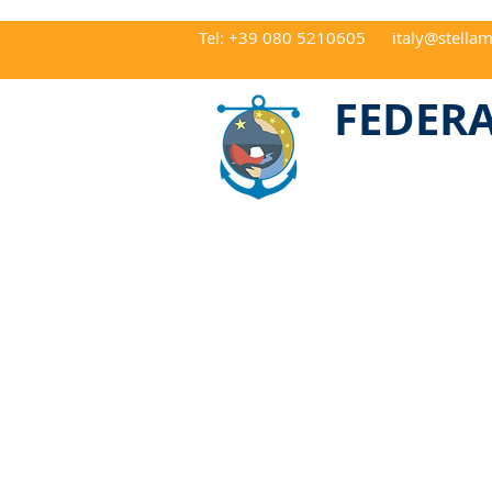
Tel: +39 080 5210605
italy@stellam
CAP 70122 Ba
FEDERA