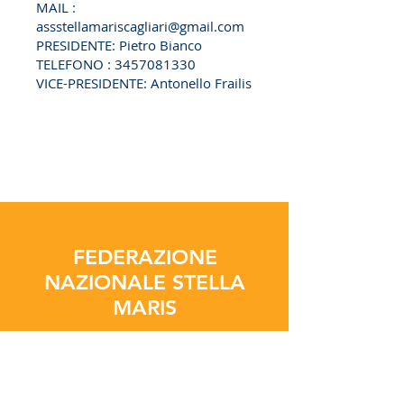
MAIL :
assstellamariscagliari@gmail.com
PRESIDENTE: Pietro Bianco
TELEFONO :
3457081330
VICE-PRESIDENTE: Antonello Frailis
FEDERAZIONE
NAZIONALE STELLA
MARIS
Piazza Odegitria
n.30
CAP 70122
Bari Italia
italy@stellamaris.tv