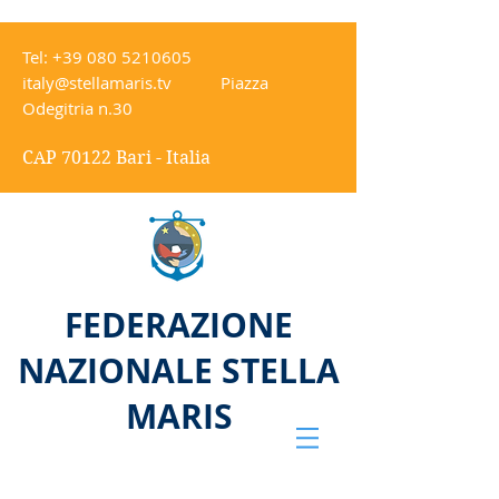
Tel:
+39 080 5210605
italy@stellamaris.tv
Piazza
Odegitria n.30
CAP 70122 Bari - Italia
FEDERAZIONE
NAZIONALE STELLA
MARIS