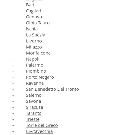
-
Bari
-
Cagliari
-
Genova
-
Gioia Tauro
-
Ischia
-
La Spezia
-
Livorno
-
Milazzo
-
Monfalcone
-
Napoli
-
Palermo
-
Piombino
-
Porto Nogaro
-
Ravenna
-
San Benedetto Del Tronto
-
Salerno
-
Savona
-
Siracusa
-
Taranto
-
Trieste
-
Torre del Greco
-
Civitavecchia