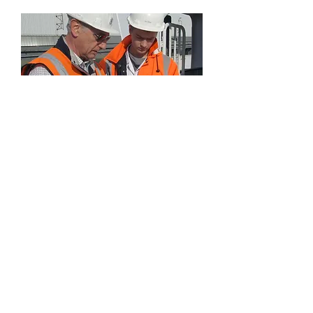
FEDERAZIONE
NAZIONALE STELLA
MARIS
Piazza Odegitria
n.30
CAP 70122
Bari Italia
italy@stellamaris.tv