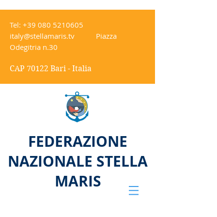
Tel:
+39 080 5210605
italy@stellamaris.tv
Piazza
Odegitria n.30
CAP 70122 Bari - Italia
FEDERAZIONE
NAZIONALE STELLA
MARIS