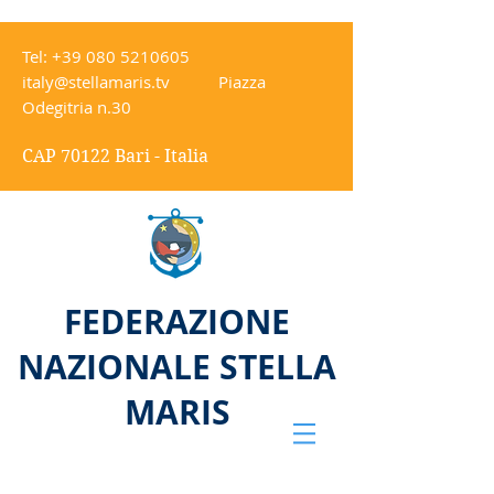
Tel:
+39 080 5210605
italy@stellamaris.tv
Piazza
Odegitria n.30
CAP 70122 Bari - Italia
FEDERAZIONE
NAZIONALE STELLA
MARIS