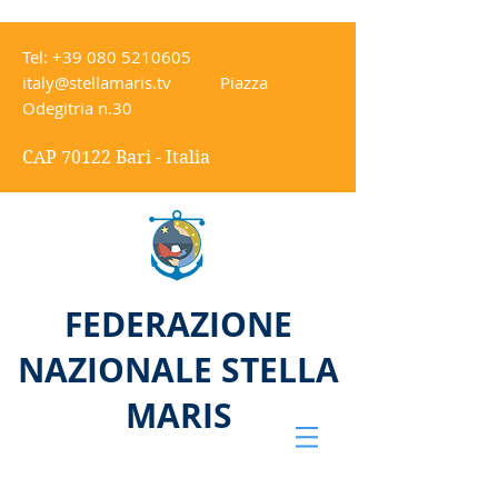
Tel:
+39 080 5210605
italy@stellamaris.tv
Piazza
Odegitria n.30
CAP 70122 Bari - Italia
FEDERAZIONE
NAZIONALE STELLA
MARIS