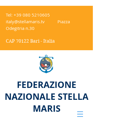
Tel:
+39 080 5210605
italy@stellamaris.tv
Piazza
Odegitria n.30
CAP 70122 Bari - Italia
FEDERAZIONE
NAZIONALE STELLA
MARIS