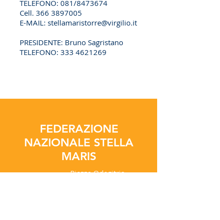
TELEFONO: 081/8473674
Cell.
366 3897005
E-MAIL:
stellamaristorre@virgilio.it
PRESIDENTE: Bruno Sagristano
TELEFONO:
333 4621269
FEDERAZIONE
NAZIONALE STELLA
MARIS
Piazza Odegitria
n.30
CAP 70122
Bari Italia
italy@stellamaris.tv
Tel:
+39 080 5210605