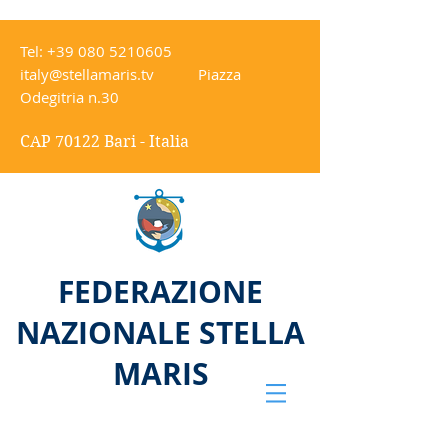
Tel:
+39 080 5210605
italy@stellamaris.tv
Piazza
Odegitria n.30
CAP 70122 Bari - Italia
FEDERAZIONE
NAZIONALE STELLA
MARIS