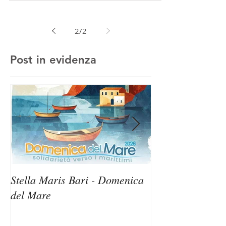
la...
2
/
2
Post in evidenza
Stella Maris Bari - Domenica
Stella Maris Sir
del Mare
Domenica del M