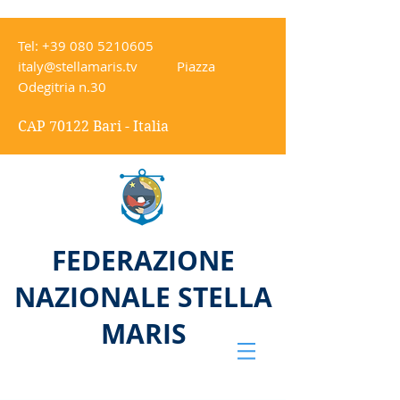
Tel:
+39 080 5210605
italy@stellamaris.tv
Piazza
Odegitria n.30
CAP 70122 Bari - Italia
FEDERAZIONE
NAZIONALE STELLA
MARIS