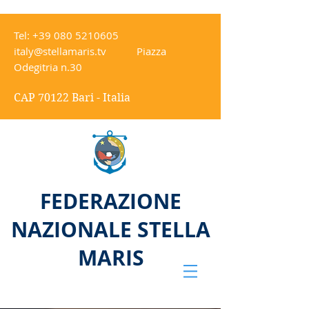
Tel:
+39 080 5210605
italy@stellamaris.tv
Piazza
Odegitria n.30
CAP 70122 Bari - Italia
FEDERAZIONE
NAZIONALE STELLA
MARIS