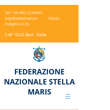
Tel:
+39 080 5210605
italy@stellamaris.tv
Piazza
Odegitria n.30
CAP 70122 Bari - Italia
FEDERAZIONE
NAZIONALE STELLA
MARIS