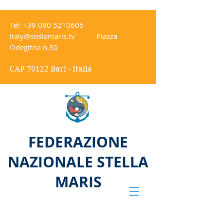
Tel:
+39 080 5210605
italy@stellamaris.tv
Piazza
Odegitria n.30
CAP 70122 Bari - Italia
FEDERAZIONE
NAZIONALE STELLA
MARIS