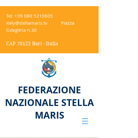
Tel:
+39 080 5210605
italy@stellamaris.tv
Piazza
Odegitria n.30
CAP 70122 Bari - Italia
FEDERAZIONE
NAZIONALE STELLA
MARIS