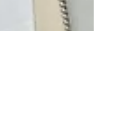
Accolte Suor Teresina e
Suor Emma da parte dell'
associazione Stella Maris