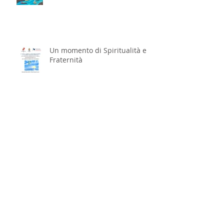
STELLA MARIS PORTO NOGARO
Un momento di Spiritualità e
Fraternità
Il 17/18 Ottobre - Incontro
annuale dell’Apostolato del
Mare italiano a San Benedetto
del Tronto
Ravenna, un modello di
accoglienza per i marittimi