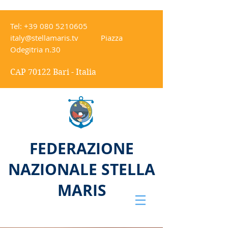
Tel:
+39 080 5210605
italy@stellamaris.tv
Piazza
Odegitria n.30
CAP 70122 Bari - Italia
FEDERAZIONE
NAZIONALE STELLA
MARIS