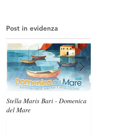
Post in evidenza
Stella Maris Bari - Domenica
Stella Maris Sir
del Mare
Domenica del M