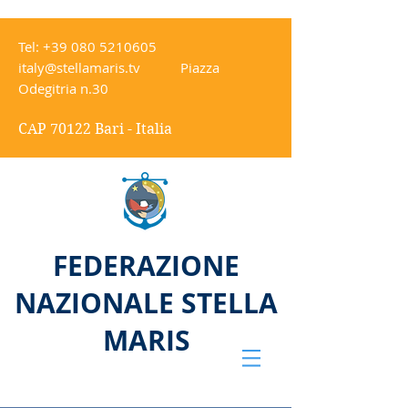
Tel:
+39 080 5210605
italy@stellamaris.tv
Piazza
Odegitria n.30
CAP 70122 Bari - Italia
FEDERAZIONE
NAZIONALE STELLA
MARIS