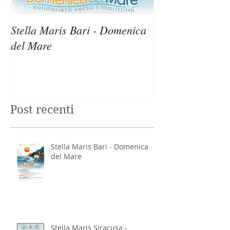
Stella Maris Bari - Domenica
Stella Maris Sir
del Mare
Domenica del M
Post recenti
Stella Maris Bari - Domenica
del Mare
Stella Maris Siracusa -