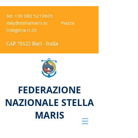
Tel:
+39 080 5210605
italy@stellamaris.tv
Piazza
Odegitria n.30
CAP 70122 Bari - Italia
FEDERAZIONE
NAZIONALE STELLA
MARIS