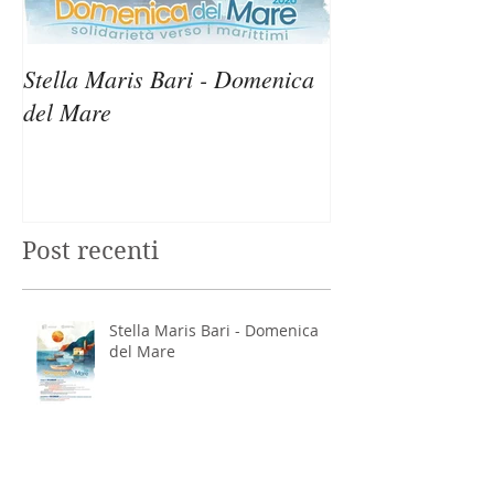
Stella Maris Bari - Domenica
Stella Maris Sir
del Mare
Domenica del M
Post recenti
Stella Maris Bari - Domenica
del Mare