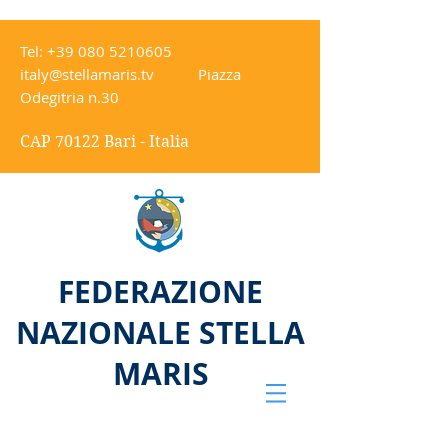
Tel:
+39 080 5210605
italy@stellamaris.tv
Piazza
Odegitria n.30
CAP 70122 Bari - Italia
FEDERAZIONE
NAZIONALE STELLA
MARIS