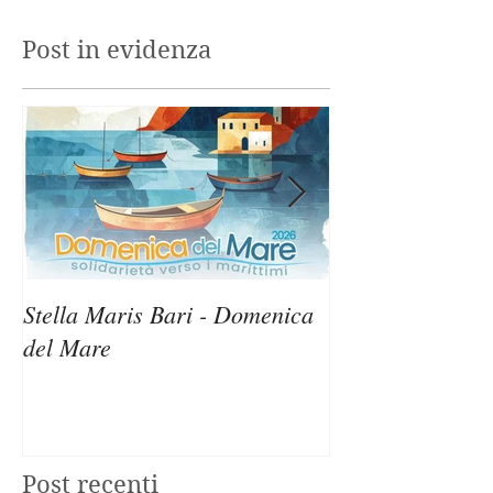
Post in evidenza
Stella Maris Bari - Domenica
Stella Maris Sir
del Mare
Domenica del M
Post recenti