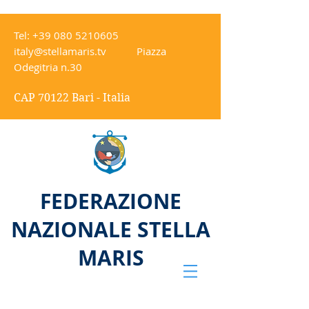
Tel:
+39 080 5210605
italy@stellamaris.tv
Piazza
Odegitria n.30
CAP 70122 Bari - Italia
FEDERAZIONE
NAZIONALE STELLA
MARIS