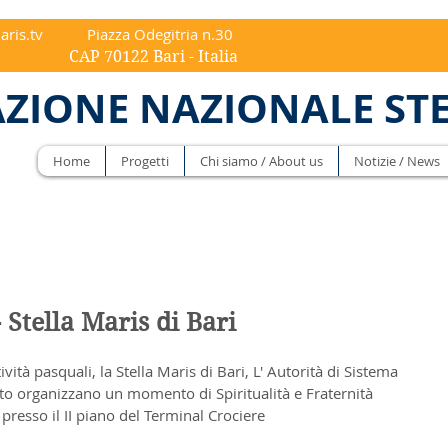
aris.tv
Piazza Odegitria n.30
ri - Italia
ZIONE NAZIONALE ST
Home
Progetti
Chi siamo / About us
Notizie / News
Stella Maris di Bari
vità pasquali, la Stella Maris di Bari, L' Autorità di Sistema 
rto organizzano un momento di Spiritualità e Fraternità 
resso il II piano del Terminal Crociere 