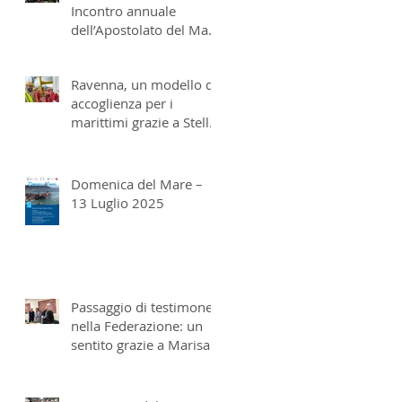
Incontro annuale
dell’Apostolato del Mare
italiano a San Benedetto
del Tronto
Ravenna, un modello di
accoglienza per i
marittimi grazie a Stella
Maris
Domenica del Mare –
13 Luglio 2025
Passaggio di testimone
nella Federazione: un
sentito grazie a Marisa
Metrangolo e don
Massimo Franzi