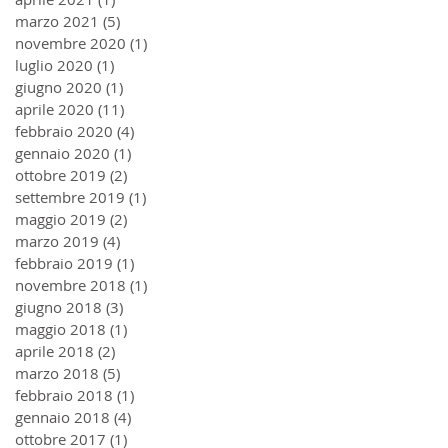
marzo 2021
(5)
5 post
novembre 2020
(1)
1 post
luglio 2020
(1)
1 post
giugno 2020
(1)
1 post
aprile 2020
(11)
11 post
febbraio 2020
(4)
4 post
gennaio 2020
(1)
1 post
ottobre 2019
(2)
2 post
settembre 2019
(1)
1 post
maggio 2019
(2)
2 post
marzo 2019
(4)
4 post
febbraio 2019
(1)
1 post
novembre 2018
(1)
1 post
giugno 2018
(3)
3 post
maggio 2018
(1)
1 post
aprile 2018
(2)
2 post
marzo 2018
(5)
5 post
febbraio 2018
(1)
1 post
gennaio 2018
(4)
4 post
ottobre 2017
(1)
1 post