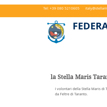
Tel: +39 080 5210605
italy@stellam
CAP 70122 Ba
FEDERA
la Stella Maris Tara
I volontari della Stella Maris di 
da Feltre di Taranto.