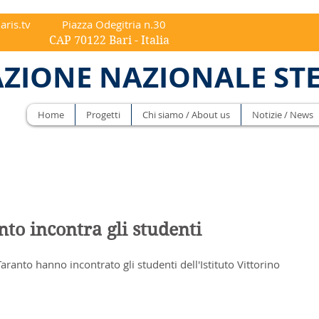
aris.tv
Piazza Odegitria n.30
ri - Italia
ZIONE NAZIONALE ST
Home
Progetti
Chi siamo / About us
Notizie / News
nto incontra gli studenti
Taranto hanno incontrato gli studenti dell'Istituto Vittorino 