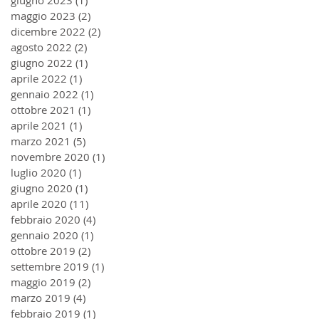
maggio 2023
(2)
2 post
dicembre 2022
(2)
2 post
agosto 2022
(2)
2 post
giugno 2022
(1)
1 post
aprile 2022
(1)
1 post
gennaio 2022
(1)
1 post
ottobre 2021
(1)
1 post
aprile 2021
(1)
1 post
marzo 2021
(5)
5 post
novembre 2020
(1)
1 post
luglio 2020
(1)
1 post
giugno 2020
(1)
1 post
aprile 2020
(11)
11 post
febbraio 2020
(4)
4 post
gennaio 2020
(1)
1 post
ottobre 2019
(2)
2 post
settembre 2019
(1)
1 post
maggio 2019
(2)
2 post
marzo 2019
(4)
4 post
febbraio 2019
(1)
1 post