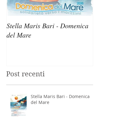
Stella Maris Bari - Domenica
Stella Maris Sir
del Mare
Domenica del M
Post recenti
Stella Maris Bari - Domenica
del Mare