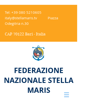
Tel:
+39 080 5210605
italy@stellamaris.tv
Piazza
Odegitria n.30
CAP 70122 Bari - Italia
FEDERAZIONE
NAZIONALE STELLA
MARIS