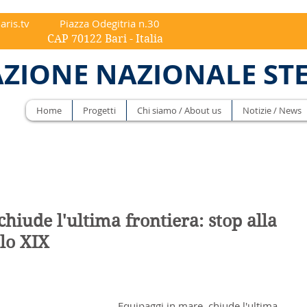
aris.tv
Piazza Odegitria n.30
ri - Italia
ZIONE NAZIONALE ST
Home
Progetti
Chi siamo / About us
Notizie / News
hiude l'ultima frontiera: stop alla
olo XIX
Equipaggi in mare, chiude l'ultima 