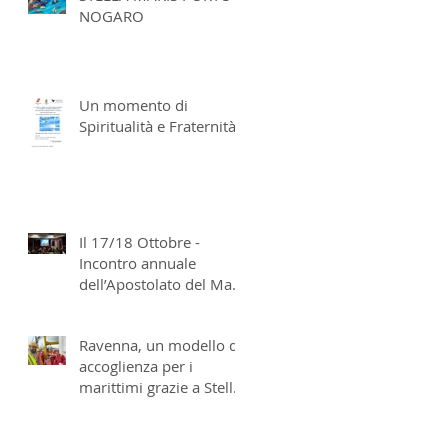
NOGARO
Un momento di
Spiritualità e Fraternità
Il 17/18 Ottobre -
Incontro annuale
dell’Apostolato del Mare
italiano a San Benedetto
del Tronto
Ravenna, un modello di
accoglienza per i
marittimi grazie a Stella
Maris