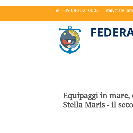
Tel: +39 080 5210605
italy@stellam
CAP 70122 Ba
FEDERA
Equipaggi in mare, c
Stella Maris - il sec