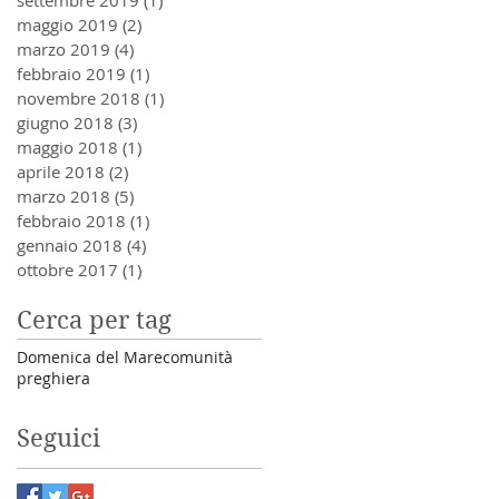
settembre 2019
(1)
1 post
maggio 2019
(2)
2 post
marzo 2019
(4)
4 post
febbraio 2019
(1)
1 post
novembre 2018
(1)
1 post
giugno 2018
(3)
3 post
maggio 2018
(1)
1 post
aprile 2018
(2)
2 post
marzo 2018
(5)
5 post
febbraio 2018
(1)
1 post
gennaio 2018
(4)
4 post
ottobre 2017
(1)
1 post
Cerca per tag
Domenica del Mare
comunità
preghiera
Seguici