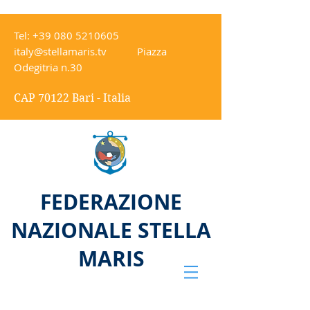
Tel:
+39 080 5210605
italy@stellamaris.tv
Piazza
Odegitria n.30
CAP 70122 Bari - Italia
FEDERAZIONE
NAZIONALE STELLA
MARIS