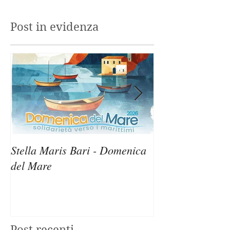
Post in evidenza
Stella Maris Bari - Domenica
Stella Maris Sir
del Mare
Domenica del M
Post recenti