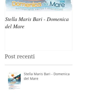
Stella Maris Bari - Domenica
Stella Maris Sir
del Mare
Domenica del M
Post recenti
Stella Maris Bari - Domenica
del Mare