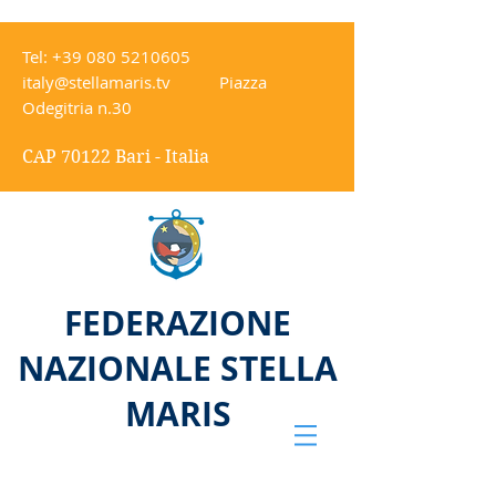
Tel:
+39 080 5210605
italy@stellamaris.tv
Piazza
Odegitria n.30
CAP 70122 Bari - Italia
FEDERAZIONE
NAZIONALE STELLA
MARIS