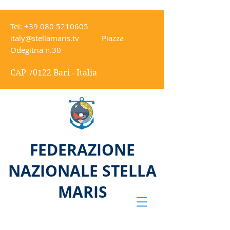
Tel:
+39 080 5210605
italy@stellamaris.tv
Piazza
Odegitria n.30
CAP 70122 Bari - Italia
FEDERAZIONE
NAZIONALE STELLA
MARIS