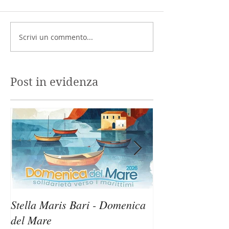
Scrivi un commento...
Post in evidenza
Stella Maris Bari - Domenica
Stella Maris Sir
del Mare
Domenica del M