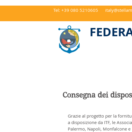
Tel: +39 080 5210605
italy@stellam
CAP 70122 Ba
FEDERA
Consegna dei disposi
Grazie al progetto per la fornitu
a disposizione da ITF, le Associ
Palermo, Napoli, Monfalcone e 