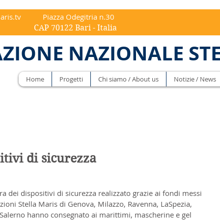
aris.tv
Piazza Odegitria n.30
ri - Italia
ZIONE NAZIONALE ST
Home
Progetti
Chi siamo / About us
Notizie / News
tivi di sicurezza
ra dei dispositivi di sicurezza realizzato grazie ai fondi messi 
azioni Stella Maris di Genova, Milazzo, Ravenna, LaSpezia, 
Salerno hanno consegnato ai marittimi, mascherine e gel 