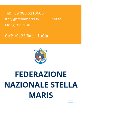
Tel:
+39 080 5210605
italy@stellamaris.tv
Piazza
Odegitria n.30
CAP 70122 Bari - Italia
FEDERAZIONE
NAZIONALE STELLA
MARIS