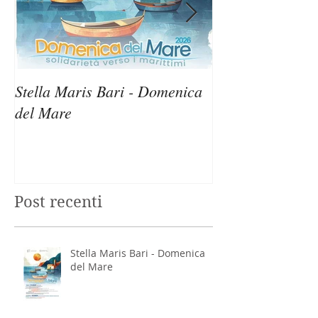
Stella Maris Bari - Domenica
Stella Maris Sir
del Mare
Domenica del M
Post recenti
Stella Maris Bari - Domenica
del Mare