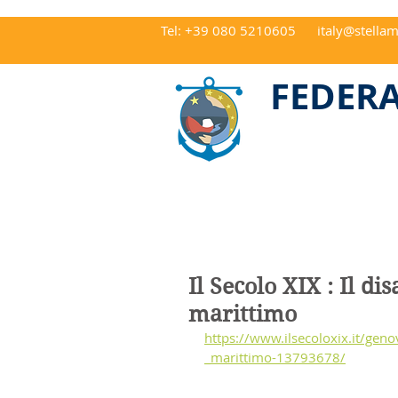
Tel: +39 080 5210605
italy@stellam
CAP 70122 Ba
FEDERA
Il Secolo XIX : Il di
marittimo
https://www.ilsecoloxix.it/gen
_marittimo-13793678/