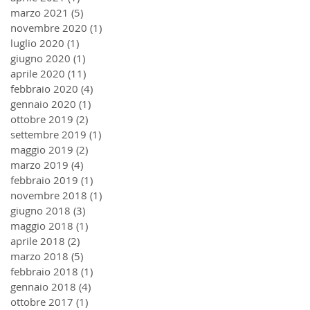
marzo 2021
(5)
5 post
novembre 2020
(1)
1 post
luglio 2020
(1)
1 post
giugno 2020
(1)
1 post
aprile 2020
(11)
11 post
febbraio 2020
(4)
4 post
gennaio 2020
(1)
1 post
ottobre 2019
(2)
2 post
settembre 2019
(1)
1 post
maggio 2019
(2)
2 post
marzo 2019
(4)
4 post
febbraio 2019
(1)
1 post
novembre 2018
(1)
1 post
giugno 2018
(3)
3 post
maggio 2018
(1)
1 post
aprile 2018
(2)
2 post
marzo 2018
(5)
5 post
febbraio 2018
(1)
1 post
gennaio 2018
(4)
4 post
ottobre 2017
(1)
1 post