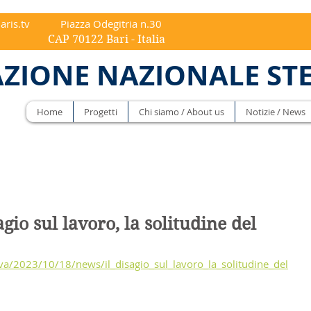
aris.tv
Piazza Odegitria n.30
ri - Italia
ZIONE NAZIONALE ST
Home
Progetti
Chi siamo / About us
Notizie / News
sagio sul lavoro, la solitudine del
ova/2023/10/18/news/il_disagio_sul_lavoro_la_solitudine_del