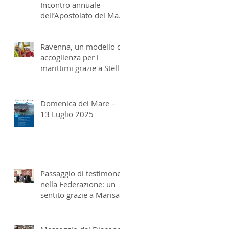
Incontro annuale
dell’Apostolato del Mare
italiano a San Benedetto
del Tronto
Ravenna, un modello di
accoglienza per i
marittimi grazie a Stella
Maris
Domenica del Mare –
13 Luglio 2025
Passaggio di testimone
nella Federazione: un
sentito grazie a Marisa
Metrangolo e don
Massimo Franzi