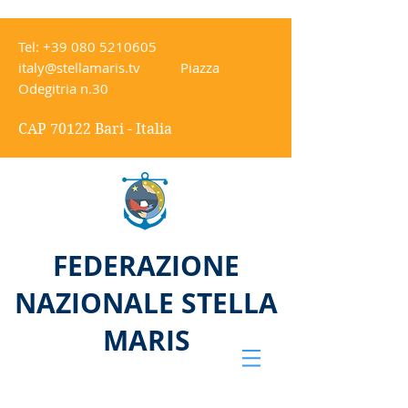
Tel:
+39 080 5210605
italy@stellamaris.tv
Piazza
Odegitria n.30
CAP 70122 Bari - Italia
FEDERAZIONE
NAZIONALE STELLA
MARIS