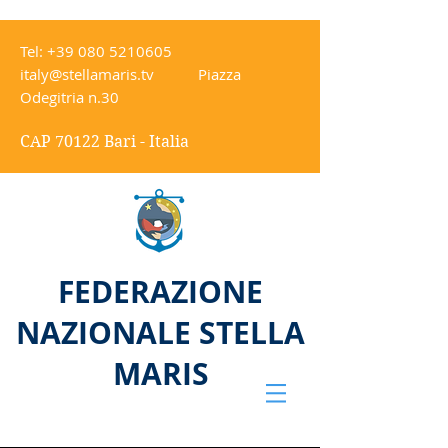
Tel:
+39 080 5210605
italy@stellamaris.tv
Piazza
Odegitria n.30
CAP 70122 Bari - Italia
FEDERAZIONE
NAZIONALE STELLA
MARIS