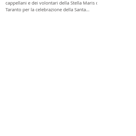
Celebrazioni Santa Messa a
bordo
Prosegue ormai da settimane l'impegno dei
cappellani e dei volontari della Stella Maris di
Taranto per la celebrazione della Santa
Messa...
11
/
16
Post in evidenza