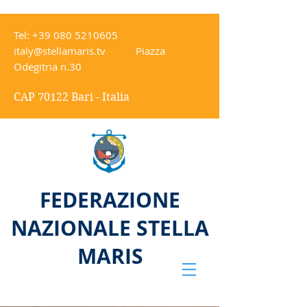
Tel:
+39 080 5210605
italy@stellamaris.tv
Piazza
Odegitria n.30
CAP 70122 Bari - Italia
FEDERAZIONE
NAZIONALE STELLA
MARIS