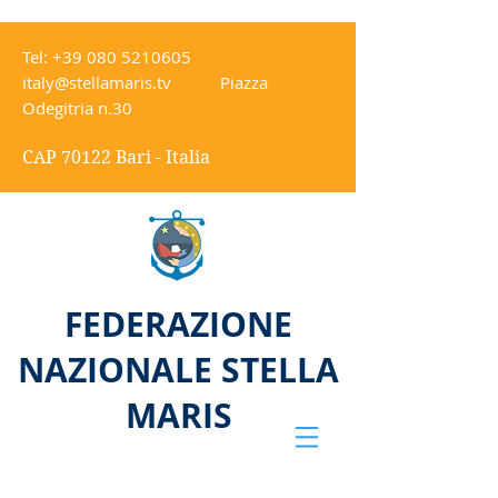
Tel:
+39 080 5210605
italy@stellamaris.tv
Piazza
Odegitria n.30
CAP 70122 Bari - Italia
FEDERAZIONE
NAZIONALE STELLA
MARIS