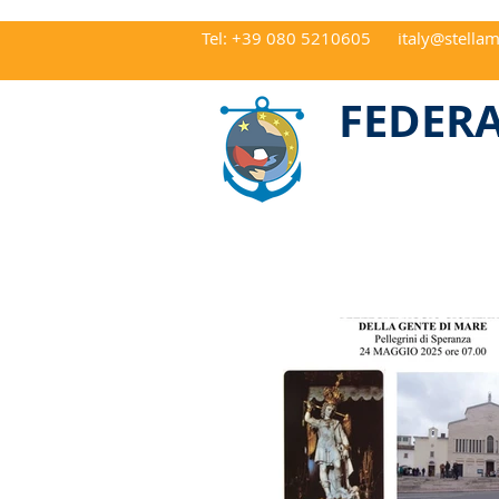
Tel: +39 080 5210605
italy@stellam
CAP 70122 Ba
FEDERA