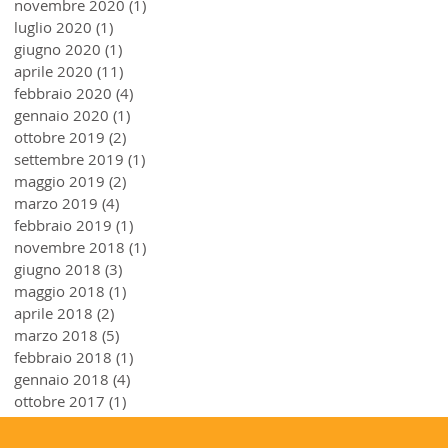
novembre 2020
(1)
1 post
luglio 2020
(1)
1 post
giugno 2020
(1)
1 post
aprile 2020
(11)
11 post
febbraio 2020
(4)
4 post
gennaio 2020
(1)
1 post
ottobre 2019
(2)
2 post
settembre 2019
(1)
1 post
maggio 2019
(2)
2 post
marzo 2019
(4)
4 post
febbraio 2019
(1)
1 post
novembre 2018
(1)
1 post
giugno 2018
(3)
3 post
maggio 2018
(1)
1 post
aprile 2018
(2)
2 post
marzo 2018
(5)
5 post
febbraio 2018
(1)
1 post
gennaio 2018
(4)
4 post
ottobre 2017
(1)
1 post