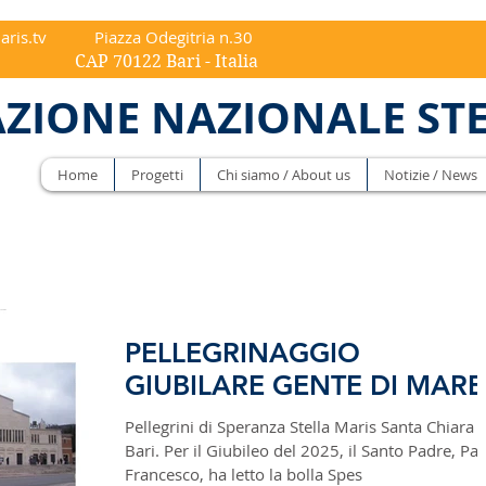
aris.tv
Piazza Odegitria n.30
ri - Italia
ZIONE NAZIONALE ST
Home
Progetti
Chi siamo / About us
Notizie / News
PELLEGRINAGGIO
GIUBILARE GENTE DI MARE
Pellegrini di Speranza Stella Maris Santa Chiara d
Bari. Per il Giubileo del 2025, il Santo Padre, Pa
Francesco, ha letto la bolla Spes