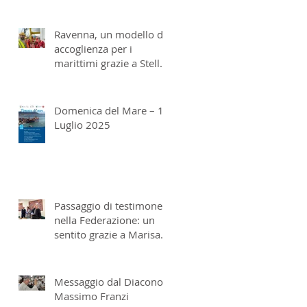
italiano a San Benedetto
del Tronto
Ravenna, un modello di
accoglienza per i
marittimi grazie a Stella
Maris
Domenica del Mare – 13
Luglio 2025
Passaggio di testimone
nella Federazione: un
sentito grazie a Marisa
Metrangolo e don
Massimo Franzi
Messaggio dal Diacono
Massimo Franzi