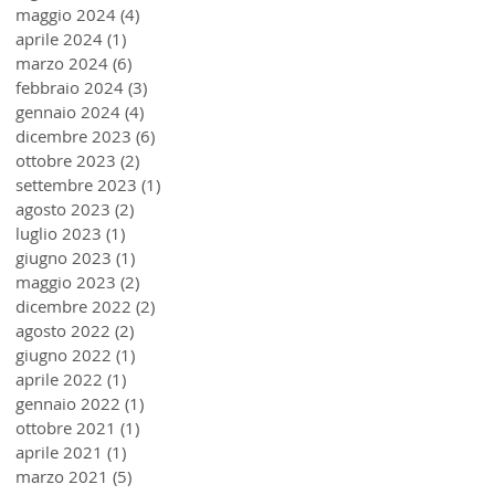
maggio 2024
(4)
4 post
aprile 2024
(1)
1 post
marzo 2024
(6)
6 post
febbraio 2024
(3)
3 post
gennaio 2024
(4)
4 post
dicembre 2023
(6)
6 post
ottobre 2023
(2)
2 post
settembre 2023
(1)
1 post
agosto 2023
(2)
2 post
luglio 2023
(1)
1 post
giugno 2023
(1)
1 post
maggio 2023
(2)
2 post
dicembre 2022
(2)
2 post
agosto 2022
(2)
2 post
giugno 2022
(1)
1 post
aprile 2022
(1)
1 post
gennaio 2022
(1)
1 post
ottobre 2021
(1)
1 post
aprile 2021
(1)
1 post
marzo 2021
(5)
5 post